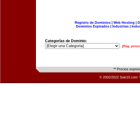
Registro de Dominios
|
Web Hosting
|
D
Dominios Expirados
|
Industrias
|
Indu
Categorías de Dominio:
[Pág. princi
** Precios expre
© 2002/2022 Solo10.com