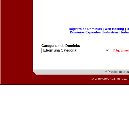
Registro de Dominios
|
Web Hosting
|
D
Dominios Expirados
|
Industrias
|
Indu
Categorías de Dominio:
[Pág. princi
** Precios expre
© 2002/2022 Solo10.com