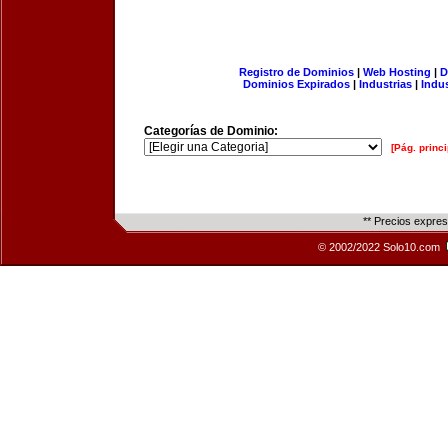
Registro de Dominios
|
Web Hosting
|
D
Dominios Expirados
|
Industrias
|
Indu
Categorías de Dominio:
[Pág. princi
** Precios expre
© 2002/2022 Solo10.com