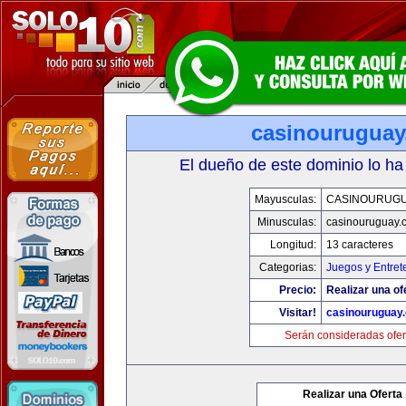
casinourugua
El dueño de este dominio lo ha
Mayusculas:
CASINOURUGU
Minusculas:
casinouruguay.
Longitud:
13 caracteres
Categorias:
Juegos y Entret
Precio:
Realizar una of
Visitar!
casinouruguay
Serán consideradas ofer
Realizar una Oferta