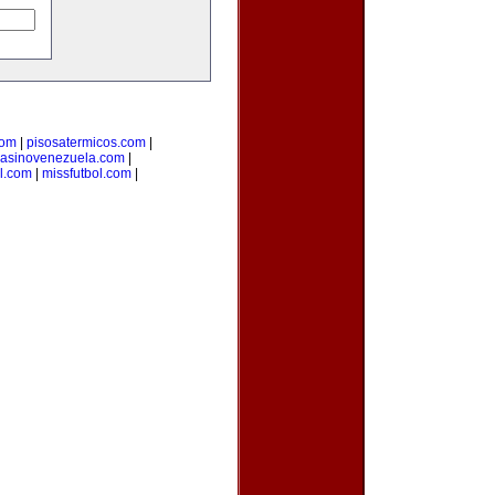
com
|
pisosatermicos.com
|
asinovenezuela.com
|
l.com
|
missfutbol.com
|