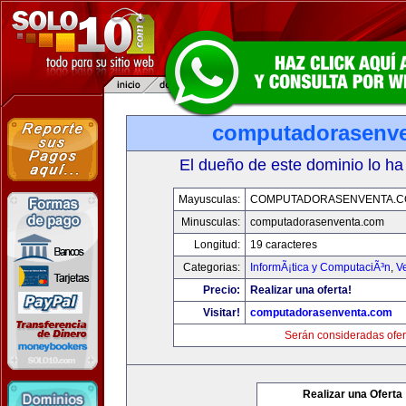
computadorasenv
El dueño de este dominio lo ha
Mayusculas:
COMPUTADORASENVENTA.
Minusculas:
computadorasenventa.com
Longitud:
19 caracteres
Categorias:
InformÃ¡tica y ComputaciÃ³n
,
V
Precio:
Realizar una oferta!
Visitar!
computadorasenventa.com
Serán consideradas ofer
Realizar una Oferta