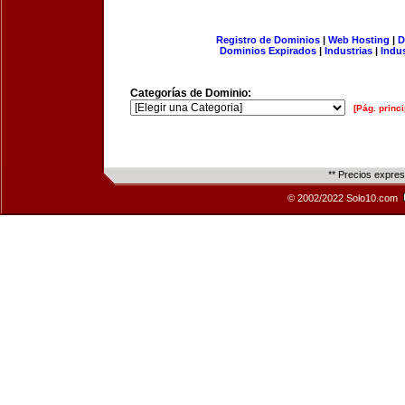
Registro de Dominios
|
Web Hosting
|
D
Dominios Expirados
|
Industrias
|
Indu
Categorías de Dominio:
[Pág. princi
** Precios expre
© 2002/2022 Solo10.com