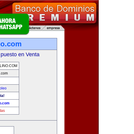
no.com
 puesto en Venta
LINO.COM
o.com
pleo
ta!
o.com
tas