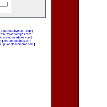
|
segurodeinversion.com
|
.com
|
forodeamigos.com
|
ionesempresariales.com
|
m
|
foroempresarios.com
|
m
|
guiadelascompras.com
|