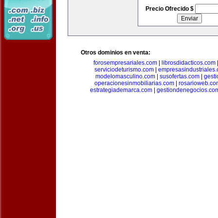
Precio Ofrecido $
Otros dominios en venta:
forosempresariales.com
|
librosdidacticos.com
serviciodeturismo.com
|
empresasindustriales
modelomasculino.com
|
susofertas.com
|
gest
operacionesinmobiliarias.com
|
rosarioweb.co
estrategiademarca.com
|
gestiondenegocios.co