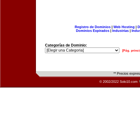
Registro de Dominios
|
Web Hosting
|
D
Dominios Expirados
|
Industrias
|
Indu
Categorías de Dominio:
[Pág. princi
** Precios expre
© 2002/2022 Solo10.com