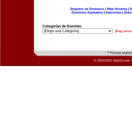
Registro de Dominios
|
Web Hosting
|
D
Dominios Expirados
|
Industrias
|
Indu
Categorías de Dominio:
[Pág. princi
** Precios expre
© 2002/2022 Solo10.com