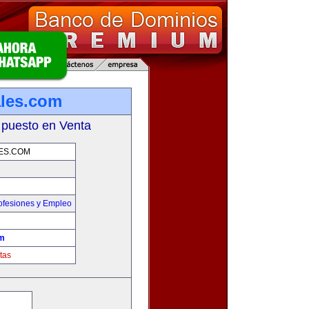
ales.com
 puesto en Venta
ES.COM
ofesiones y Empleo
om
tas