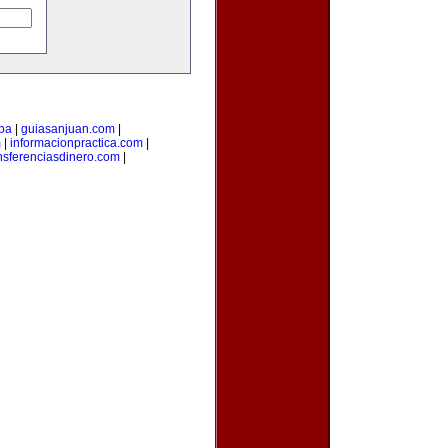
pa
|
guiasanjuan.com
|
m
|
informacionpractica.com
|
nsferenciasdinero.com
|