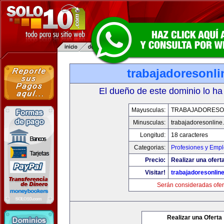
trabajadoresonl
El dueño de este dominio lo ha
Mayusculas:
TRABAJADORESO
Minusculas:
trabajadoresonline
Longitud:
18 caracteres
Categorias:
Profesiones y Emp
Precio:
Realizar una ofert
Visitar!
trabajadoresonlin
Serán consideradas ofer
Realizar una Oferta