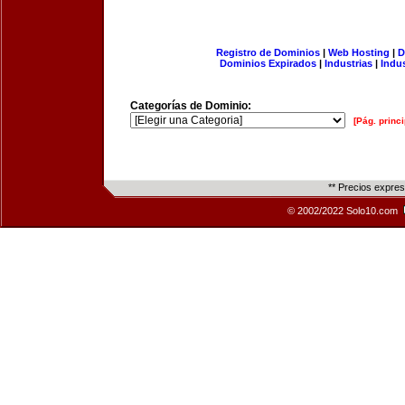
Registro de Dominios
|
Web Hosting
|
D
Dominios Expirados
|
Industrias
|
Indu
Categorías de Dominio:
[Pág. princi
** Precios expre
© 2002/2022 Solo10.com