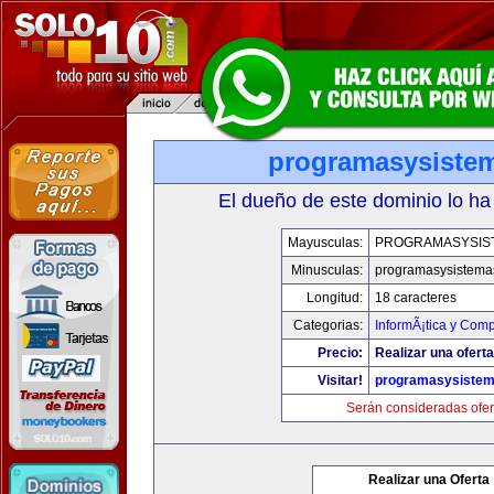
programasysiste
El dueño de este dominio lo ha
Mayusculas:
PROGRAMASYSIS
Minusculas:
programasysistema
Longitud:
18 caracteres
Categorias:
InformÃ¡tica y Com
Precio:
Realizar una oferta
Visitar!
programasysiste
Serán consideradas ofer
Realizar una Oferta