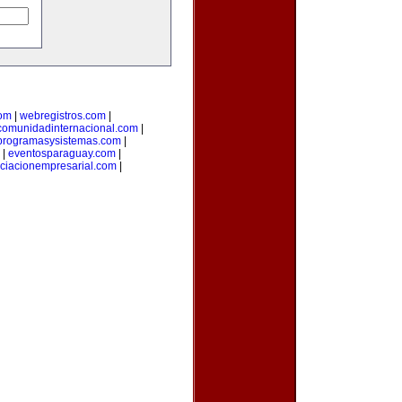
com
|
webregistros.com
|
comunidadinternacional.com
|
programasysistemas.com
|
|
eventosparaguay.com
|
ciacionempresarial.com
|