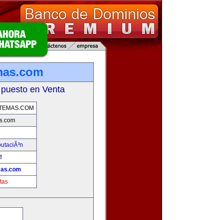
mas.com
 puesto en Venta
TEMAS.COM
s.com
putaciÃ³n
!
mas.com
tas