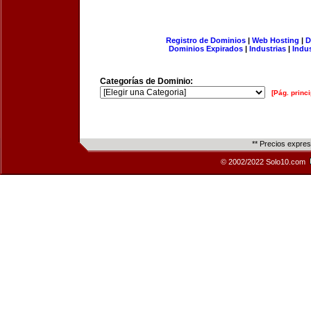
Registro de Dominios
|
Web Hosting
|
D
Dominios Expirados
|
Industrias
|
Indu
Categorías de Dominio:
[Pág. princi
** Precios expre
© 2002/2022 Solo10.com